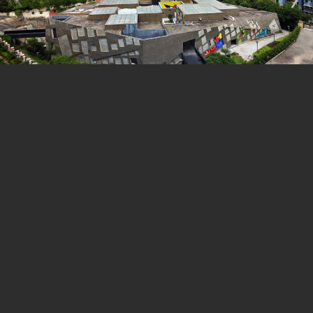
我们希望这次壁画艺术展是一个开端，是开向城市公共空
间再生的又一扇门，并以此激发公众关注城市的热情，也
鼓励人们去发现那些平日不为人知和被忽视的城市空间的
潜力与内涵。同时我们也期待通过壁画艺术的介入，使大
芬美术馆成为深圳又一个新的艺术能量的聚集地和动力
站。在此，我们通过展览显示了一种新的可能性，以及对
一个更加开放、充实的城市公共艺术空间的期盼。
——总策展人： 孟岩
项目信息：
展览时间：2010年8月29日-至今
展览地点: 深圳大芬美术馆
开幕时间：2010年8月29日下午4:00