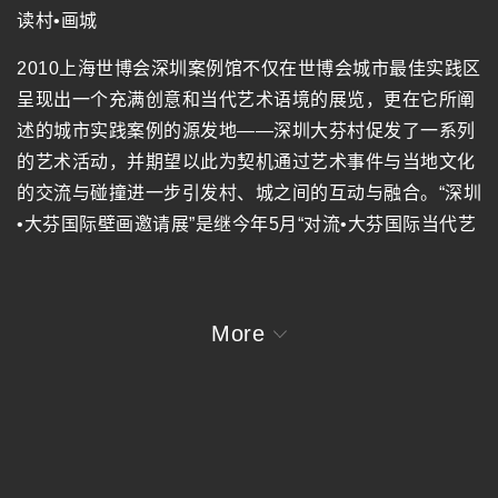
读村•画城
2010上海世博会深圳案例馆不仅在世博会城市最佳实践区
呈现出一个充满创意和当代艺术语境的展览，更在它所阐
述的城市实践案例的源发地——深圳大芬村促发了一系列
的艺术活动，并期望以此为契机通过艺术事件与当地文化
的交流与碰撞进一步引发村、城之间的互动与融合。“深圳
•大芬国际壁画邀请展”是继今年5月“对流•大芬国际当代艺
术展”之后世博会深圳案例馆在大芬村现场举办的又一次艺
术事件。
More
现代壁画艺术作为一种独立的艺术形式从诞生之日起就与
建筑和城市结缘，当今壁画艺术也已超越了纯唯美的对建
筑物与城市景观的装点，转而更加注重观念表达、社会理
想和艺术表现的精神诉求。壁画艺术作为一种公共交流的
媒介在城市尺度上介入公众生活，并在潜移默化地阐述特
定文化价值的同时戏剧性地完成了对特定公共场所的重新