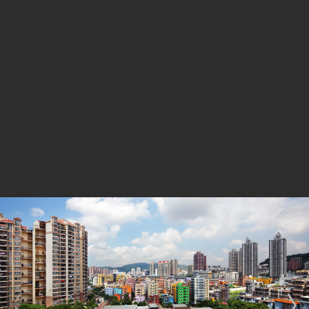
美国、意大利、以色列、瑞士、南非和中国，他们中既有
在国际壁画界享有盛名的国际艺术家团队，也有国内活跃
的新生代艺术家以及来自本地的创作者，作品风格丰富多
样。
美术馆坚实的外墙具有特殊的意义，它以艺术的名义构建
了空间权力，在物质世界之中又构筑了一道无形的区分艺
术品与非艺术品世界的清晰的边界。攀伏在美术馆这道区
分内外而又非内非外的厚墙之上，壁画以它最直接、最强
烈的形式语言重新定义了建筑与公众对话的界面，它同时
也力图突破和化解美术馆的空间权利界限，构建最大限度
的艺术家与观众，建筑物与城市生活的互动交流。容置在
公共空间的壁画艺术体现了人们对于情感表达的热望与敏
感，以及对改善自身生活环境的需求。这在当下中国快速
和粗放的造城运动之中所产生的大量缺乏表情和活力的城
市空间里无疑是一剂良药。