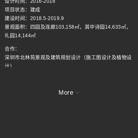
设计时间：2016-2018
项目状态：建成
建设时间：2018.5-2019.9
景观面积：四园及连廊103,158㎡，其中诗园14,633㎡，
礼园14,144㎡
合作：
深圳市北林苑景观及建筑规划设计（施工图设计及植物设
计）
深圳市山河水文化传播有限公司（标识设计）
中辰远瞻（北京）照明设计有限公司（灯光设计）
More
施工单位：深圳市铁汉生态环境股份有限公司
摄影：张超, URBANUS
分享