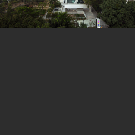
深圳当代建筑（2000-2015）2016 南山婚姻登记中心:
200-205
《In设计》，2014.11，“【公共空间在中国】Case
Studies见证幸福的银铃，新时代婚姻登记中心”
Architecture Now! 9，德国，2013，p450-455，
“Nanshan marriage registration center”
Perspective magazine，2013，“nanshan marriage
registration center”
《艺术与设计》，2013.12，P111，“西岸与建筑双年
展：以建筑之名，谋城市之路”
《住区》，2013，p19，“南山婚姻登记中心”
《走向公民建筑——第三届中国建筑传媒奖2011-
2012》，2013.4，p54-59，“南山婚姻登记中心”
《西岸2013建筑与当代艺术双年展•建筑/艺术分册》，
2013，p72-77/154-157
艺术与设计 CASE DA ABITARE，意大利，2012.5，