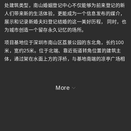
处建筑类型，南山婚姻登记中心不仅能够为前来登记的新
人们带来新的生活体验，更能成为一个信息发布的媒介，
展示和记录新婚夫妇登记结婚的这一美好历程， 同时，也
为城市创造一个留存永久记忆的场所。
项目基地位于深圳市南山区荔景公园的东北角，长约100
米，宽约25米。位于北端、靠近街道转角位置的建筑主
体，通过架在水面上方的浮桥，与基地南端的凉亭广场相
联系。这种布局方式不仅强调了结婚登记的仪式感，也使
得位于街角的建筑主体成为一处具有象征性的城市标志
物。
More
人们在建筑中的特殊体验是这个项目设计的重点。建筑内
部的一条连续的螺旋环路舒缓地串联起整个序列性的片
断：到达、在亲友的注目下穿过水池步向婚礼堂、合影、
等候、办理、拾级、远眺、颁证、坡道、穿过水池、与等
候的亲友相聚。在建筑内部空间，以需要相对私密的小空